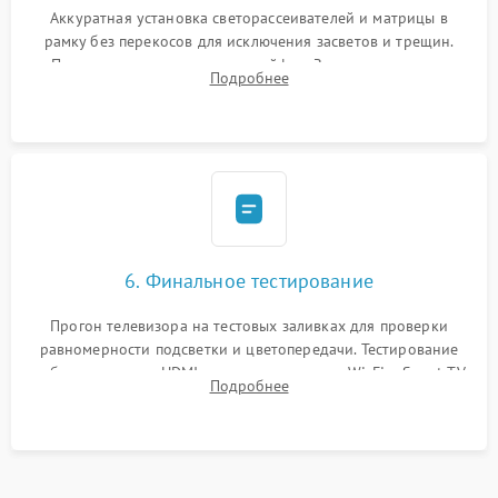
Аккуратная установка светорассеивателей и матрицы в
рамку без перекосов для исключения засветов и трещин.
Подключение внутренних шлейфов. Закрытие корпуса.
Подробнее
Сброс настроек и обновление программного обеспечения.
6. Финальное тестирование
Прогон телевизора на тестовых заливках для проверки
равномерности подсветки и цветопередачи. Тестирование
работы разъемов HDMI, динамиков, модуля Wi-Fi и Smart TV
Подробнее
в рабочем режиме в течение нескольких часов.