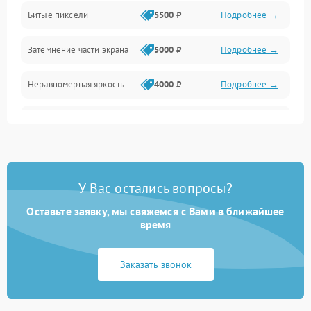
Разъёмы и интерфейсы
Битые пиксели
5500 ₽
Подробнее →
Механические повреждения
Затемнение части экрана
5000 ₽
Подробнее →
Программное обеспечение
Неравномерная яркость
4000 ₽
Подробнее →
Корпус и механика
Выгорание матрицы
6000 ₽
Подробнее →
Пульт и управление
Сеть и подключения
У Вас остались вопросы?
Оставьте заявку, мы свяжемся с Вами в ближайшее
Аудио
время
Сетевая
Заказать звонок