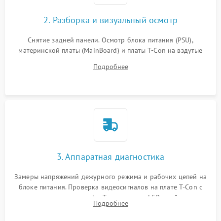
2. Разборка и визуальный осмотр
Снятие задней панели. Осмотр блока питания (PSU),
материнской платы (MainBoard) и платы T-Con на вздутые
конденсаторы, прогары, окисления и микротрещины.
Подробнее
Проверка надежности фиксации и целостности шлейфов.
3. Аппаратная диагностика
Замеры напряжений дежурного режима и рабочих цепей на
блоке питания. Проверка видеосигналов на плате T-Con с
помощью осциллографа. Тестирование LED-драйвера и
Подробнее
светодиодных планок подсветки мультиметром.