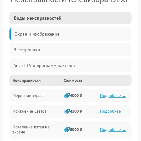
Виды неисправностей
Экран и изображение
Электроника
Smart TV и программные сбои
Неисправности
Стоимость
Питание и запуск
Мерцание экрана
4000 ₽
Подробнее →
Подсветка и LED-модули
Искажение цветов
4500 ₽
Подробнее →
Звук и аудиосистема
Появление пятен на
Сигнал и приём каналов
5000 ₽
Подробнее →
экране