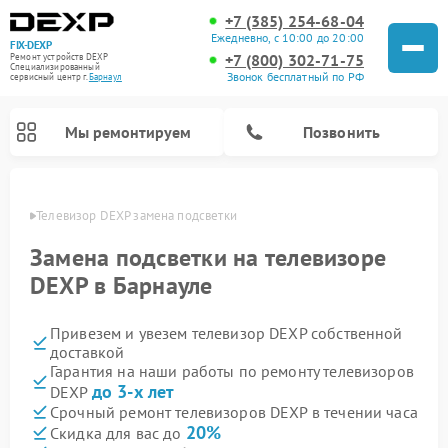
+7 (385) 254-68-04
Ежедневно, с 10:00 до 20:00
FIX-DEXP
+7 (800) 302-71-75
Ремонт устройств DEXP
Специализированный
Звонок бесплатный по РФ
cервисный центр г.
Барнаул
Мы ремонтируем
Позвонить
науле
Телевизор DEXP замена подсветки
Замена подсветки на телевизоре
DEXP в Барнауле
Привезем и увезем телевизор DEXP собственной
доставкой
Гарантия на наши работы по ремонту телевизоров
до 3-х лет
DEXP
Ремонт роботов-пылесосов DEXP
Ремонт стиральных машин DEXP
Ремонт электросамокатов DEXP
Ремонт видеорегистраторов DEXP
Срочный ремонт телевизоров DEXP в течении часа
20%
Скидка для вас до