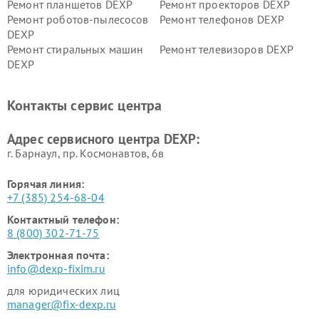
Ремонт планшетов DEXP
Ремонт проекторов DEXP
Ремонт роботов-пылесосов
Ремонт телефонов DEXP
DEXP
Ремонт стиральных машин
Ремонт телевизоров DEXP
DEXP
Ремонт холодильников DEXP
Ремонт электросамокатов
DEXP
Контакты сервис центра
Ремонт серверов DEXP
Ремонт мини пк DEXP
Адрес сервисного центра DEXP:
г. Барнаул, ​пр. Космонавтов, 6в
Горячая линия:
+7 (385) 254-68-04
Контактный телефон:
8 (800) 302-71-75
Электронная почта:
info@dexp-fixim.ru
для юридических лиц
manager@fix-dexp.ru