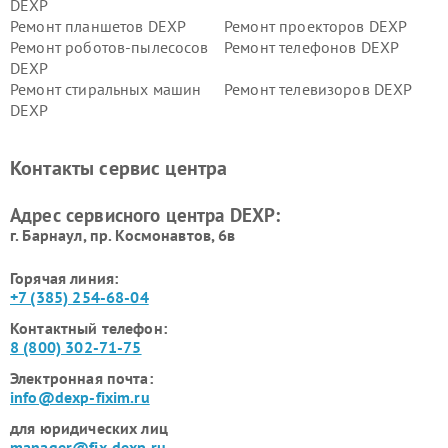
DEXP
Ремонт планшетов DEXP
Ремонт проекторов DEXP
Ремонт роботов-пылесосов
Ремонт телефонов DEXP
DEXP
Ремонт стиральных машин
Ремонт телевизоров DEXP
DEXP
Ремонт холодильников DEXP
Ремонт электросамокатов
DEXP
Контакты сервис центра
Ремонт серверов DEXP
Ремонт мини пк DEXP
Адрес сервисного центра DEXP:
г. Барнаул, ​пр. Космонавтов, 6в
Горячая линия:
+7 (385) 254-68-04
Контактный телефон:
8 (800) 302-71-75
Электронная почта:
info@dexp-fixim.ru
для юридических лиц
manager@fix-dexp.ru