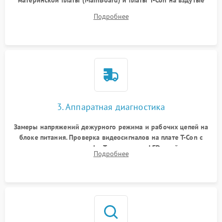
материнской платы (MainBoard) и платы T-Con на вздутые
конденсаторы, прогары, окисления и микротрещины.
Подробнее
Проверка надежности фиксации и целостности шлейфов.
3. Аппаратная диагностика
Замеры напряжений дежурного режима и рабочих цепей на
блоке питания. Проверка видеосигналов на плате T-Con с
помощью осциллографа. Тестирование LED-драйвера и
Подробнее
светодиодных планок подсветки мультиметром.