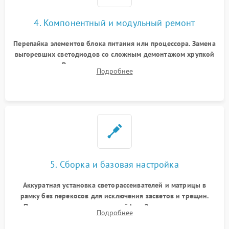
4. Компонентный и модульный ремонт
Перепайка элементов блока питания или процессора. Замена
выгоревших светодиодов со сложным демонтажом хрупкой
матрицы. Восстановление поврежденных дорожек,
Подробнее
прошивка микросхем памяти EEPROM
5. Сборка и базовая настройка
Аккуратная установка светорассеивателей и матрицы в
рамку без перекосов для исключения засветов и трещин.
Подключение внутренних шлейфов. Закрытие корпуса.
Подробнее
Сброс настроек и обновление программного обеспечения.