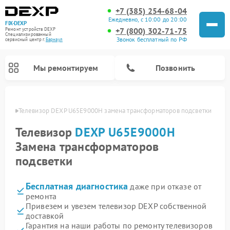
+7 (385) 254-68-04
Ежедневно, с 10:00 до 20:00
FIX-DEXP
+7 (800) 302-71-75
Ремонт устройств DEXP
Специализированный
Звонок бесплатный по РФ
cервисный центр г.
Барнаул
Мы ремонтируем
Позвонить
науле
Телевизор DEXP U65E9000H замена трансформаторов подсветки
Телевизор
DEXP U65E9000H
Замена трансформаторов
подсветки
Бесплатная диагностика
даже при отказе от
ремонта
Привезем и увезем телевизор DEXP собственной
Ремонт роботов-пылесосов DEXP
Ремонт стиральных машин DEXP
Ремонт электросамокатов DEXP
Ремонт видеорегистраторов DEXP
доставкой
Гарантия на наши работы по ремонту телевизоров