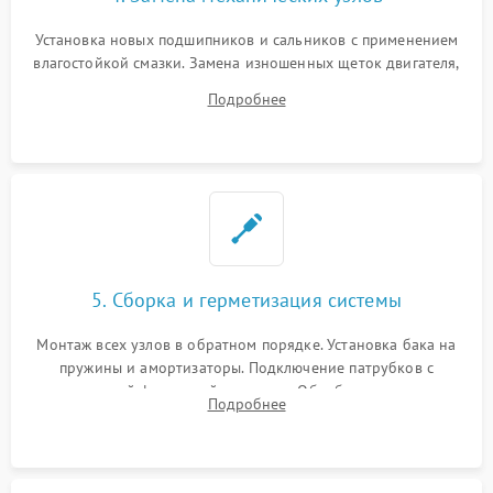
Установка новых подшипников и сальников с применением
влагостойкой смазки. Замена изношенных щеток двигателя,
порванного ремня привода, неисправного сливного насоса
Подробнее
или поврежденной резиновой манжеты.
5. Сборка и герметизация системы
Монтаж всех узлов в обратном порядке. Установка бака на
пружины и амортизаторы. Подключение патрубков с
надежной фиксацией хомутами. Обработка стыков
Подробнее
герметиком для предотвращения возможных протечек воды.