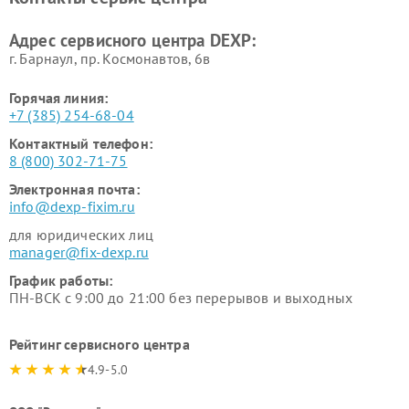
Ремонт серверов DEXP
Ремонт мини пк DEXP
Адрес сервисного центра DEXP:
г. Барнаул, ​пр. Космонавтов, 6в
Горячая линия:
+7 (385) 254-68-04
Контактный телефон:
8 (800) 302-71-75
Электронная почта:
info@dexp-fixim.ru
для юридических лиц
manager@fix-dexp.ru
График работы:
ПН-ВСК с 9:00 до 21:00 без перерывов и выходных
Рейтинг сервисного центра
4.9-5.0