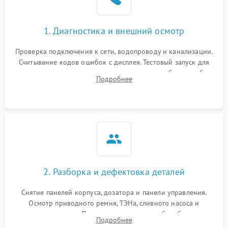
1. Диагностика и внешний осмотр
Проверка подключения к сети, водопроводу и канализации.
Считывание кодов ошибок с дисплея. Тестовый запуск для
выявления посторонних шумов, протечек или сбоев в работе
Подробнее
электронного модуля управления.
2. Разборка и дефектовка деталей
Снятие панелей корпуса, дозатора и панели управления.
Осмотр приводного ремня, ТЭНа, сливного насоса и
амортизаторов. Проверка подшипников барабана и
Подробнее
крестовины на износ, а манжеты люка на разрывы.