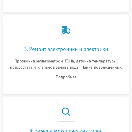
3. Ремонт электроники и электрики
Прозвонка мультиметром ТЭНа, датчика температуры,
прессостата и клапанов залива воды. Пайка поврежденных
дорожек или замена симисторов на плате управления.
Подробнее
Восстановление целостности проводки и контактов.
4. Замена механических узлов