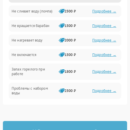
Не сливает воду (помпа)
2500 ₽
Подробнее →
Водоснабжение
Не вращается барабан
1500 ₽
Подробнее →
Слив
Не нагревает воду
2000 ₽
Подробнее →
Программное обеспечение
Не включается
1500 ₽
Подробнее →
Запах горелого при
1800 ₽
Подробнее →
работе
Проблемы с набором
2500 ₽
Подробнее →
воды
Замена ТЭНа
2200 ₽
Подробнее →
Замена платы управления
2200 ₽
Подробнее →