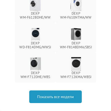
DEXP
DEXP
WM‑F612BDHE/WW
WM‑F610NTMA/WW
DEXP
DEXP
WD‑F814DMG/WWSI
WM‑F814BDMA/SBSI
DEXP
DEXP
WM‑F712DHE/WBS
WM‑F712KMA/WBSI
Показать все модели