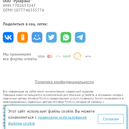
ООО "Русервис"
ИНН 7702633247
ОГРН 1077746335776
Поделиться в соц. сетях:
Мы принимаем
все формы оплаты
Политика конфиденциальности
Вся информация на сайте носит исключительно справочный характер.
Товарные знаки используются исключительно для описания устройств, в отношении которых
сервисные центры brn.dexp-fixim.ru предоставляют услуги по ремонту. Услуги оказываются в
неавторизованных сервисных центрах brn.dexp-fixim.ru, которые не связаны с
правообладателями товарных знаков или их официальными представителями.
Ремонт осуществляется для устройств, уже введенных в гражданский оборот в соответствии
Этот сайт использует файлы cookie. Вы можете
со статьей 1487 ГК РФ.
Использование товарных знаков не преследует цели индивидуализации услуг или введения
ознакомиться с
правилами использования
Согласен
потребителей в заблуждение, а служит для информирования о предоставляемых услугах по
ремонту техники указанных брендов.
файлов cookie
Представленная на сайте информация не является публичной офертой, определяемой