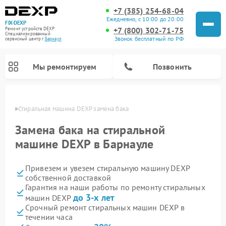
+7 (385) 254-68-04
Ежедневно, с 10:00 до 20:00
FIX-DEXP
+7 (800) 302-71-75
Ремонт устройств DEXP
Специализированный
Звонок бесплатный по РФ
cервисный центр г.
Барнаул
Мы ремонтируем
Позвонить
науле
Стиральная машина DEXP замена бака
Замена бака на стиральной
машине DEXP в Барнауле
Привезем и увезем стиральную машину DEXP
собственной доставкой
Гарантия на наши работы по ремонту стиральных
до 3-х лет
машин DEXP
Ремонт роботов-пылесосов DEXP
Ремонт электросамокатов DEXP
Ремонт видеорегистраторов DEXP
Срочный ремонт стиральных машин DEXP в
течении часа