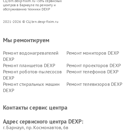
СЦ brn.dexp-fixim.ru - сеть сервисных
центров в Барнауле по ремонту и
обслуживанию техники DEXP
2021-2026 © СЦ brn.dexp-fixim.ru
Мы ремонтируем
Ремонт водонагревателей
Ремонт мониторов DEXP
DEXP
Ремонт планшетов DEXP
Ремонт проекторов DEXP
Ремонт роботов-пылесосов
Ремонт телефонов DEXP
DEXP
Ремонт стиральных машин
Ремонт телевизоров DEXP
DEXP
Ремонт холодильников DEXP
Ремонт электросамокатов
DEXP
Контакты сервис центра
Ремонт серверов DEXP
Ремонт мини пк DEXP
Адрес сервисного центра DEXP:
г. Барнаул, ​пр. Космонавтов, 6в