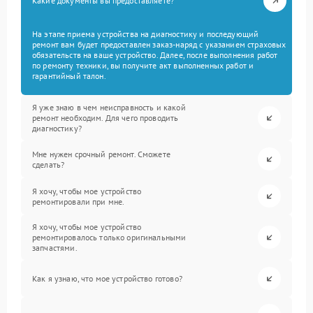
Какие документы вы предоставляете?
На этапе приема устройства на диагностику и последующий
ремонт вам будет предоставлен заказ-наряд с указанием страховых
обязательств на ваше устройство. Далее, после выполнения работ
по ремонту техники, вы получите акт выполненных работ и
гарантийный талон.
Я уже знаю в чем неисправность и какой
ремонт необходим. Для чего проводить
диагностику?
Мне нужен срочный ремонт. Сможете
сделать?
Я хочу, чтобы мое устройство
ремонтировали при мне.
Я хочу, чтобы мое устройство
ремонтировалось только оригинальными
запчастями.
Как я узнаю, что мое устройство готово?