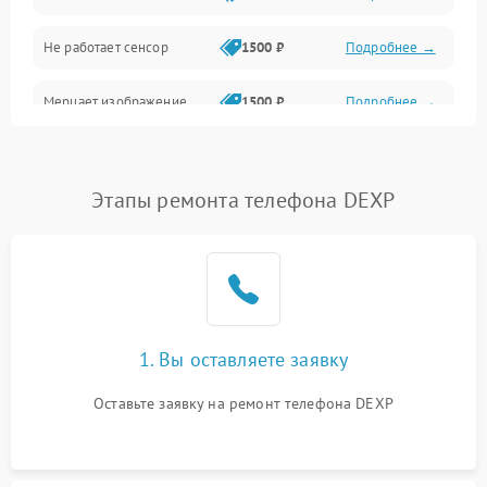
Не работает сенсор
1500 ₽
Подробнее →
Мерцает изображение
1500 ₽
Подробнее →
Не работает 3D Touch
2400 ₽
Подробнее →
Этапы ремонта телефона DEXP
Не работает Face ID
4000 ₽
Подробнее →
1. Вы оставляете заявку
Оставьте заявку на ремонт телефона DEXP