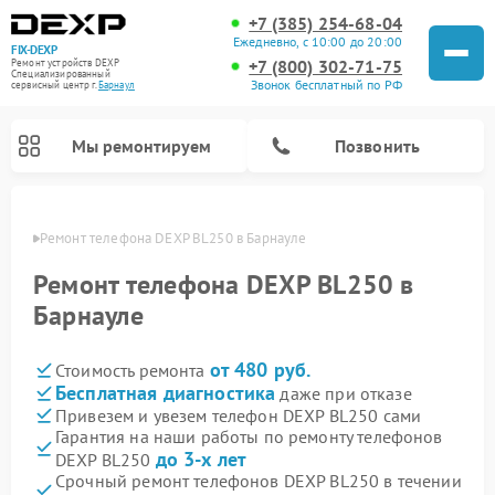
+7 (385) 254-68-04
Ежедневно, с 10:00 до 20:00
FIX-DEXP
+7 (800) 302-71-75
Ремонт устройств DEXP
Специализированный
Звонок бесплатный по РФ
cервисный центр г.
Барнаул
Мы ремонтируем
Позвонить
науле
Ремонт телефона DEXP BL250 в Барнауле
Ремонт телефона DEXP BL250 в
Барнауле
от 480 руб.
Стоимость ремонта
Бесплатная диагностика
даже при отказе
Привезем и увезем телефон DEXP BL250 сами
Гарантия на наши работы по ремонту телефонов
Ремонт роботов-пылесосов DEXP
Ремонт электросамокатов DEXP
Ремонт стиральных машин DEXP
Ремонт видеорегистраторов DEXP
до 3-х лет
DEXP BL250
Срочный ремонт телефонов DEXP BL250 в течении