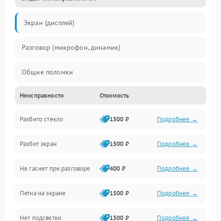
Экран (дисплей)
Разговор (микрофон, динамик)
Общие поломки
Неисправности
Стоимость
Проблемы связи
Разбито стекло
1500 ₽
Подробнее →
Камеры
Разбит экран
1500 ₽
Подробнее →
Проблемы с дисплеем и сенсором
Не гаснет при разговоре
400 ₽
Подробнее →
Зарядка
Пятна на экране
1500 ₽
Подробнее →
Проблемы с питанием, зарядкой и аккумулятором
Нет подсветки
1500 ₽
Подробнее →
Проблемы с работой системы, корпусом и другие