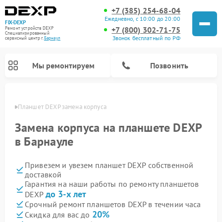
+7 (385) 254-68-04
Ежедневно, с 10:00 до 20:00
FIX-DEXP
+7 (800) 302-71-75
Ремонт устройств DEXP
Специализированный
Звонок бесплатный по РФ
cервисный центр г.
Барнаул
Мы ремонтируем
Позвонить
науле
Планшет DEXP замена корпуса
Замена корпуса на планшете DEXP
в Барнауле
Привезем и увезем планшет DEXP собственной
доставкой
Гарантия на наши работы по ремонту планшетов
до 3-х лет
DEXP
Ремонт электросамокатов DEXP
Ремонт роботов-пылесосов DEXP
Ремонт стиральных машин DEXP
Ремонт видеорегистраторов DEXP
Срочный ремонт планшетов DEXP в течении часа
20%
Скидка для вас до