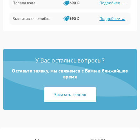
Попала вода
690 ₽
Подробнее →
Разговор (микрофон, динамик)
Выскакивает ошибка
690 ₽
Подробнее →
Перегрев и нестабильная работа
Влага и механические повреждения
Сеть и интернет
У Вас остались вопросы?
Зарядка и разъёмы
Оставьте заявку, мы свяжемся с Вами в ближайшее
время
Программные сбои
Заказать звонок
Память и данные
Режим работы
Связь и беспроводные модули