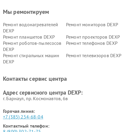
Мы ремонтируем
Ремонт водонагревателей
Ремонт мониторов DEXP
DEXP
Ремонт планшетов DEXP
Ремонт проекторов DEXP
Ремонт роботов-пылесосов
Ремонт телефонов DEXP
DEXP
Ремонт стиральных машин
Ремонт телевизоров DEXP
DEXP
Ремонт холодильников DEXP
Ремонт электросамокатов
DEXP
Контакты сервис центра
Ремонт серверов DEXP
Ремонт мини пк DEXP
Адрес сервисного центра DEXP:
г. Барнаул, ​пр. Космонавтов, 6в
Горячая линия:
+7 (385) 254-68-04
Контактный телефон:
8 (800) 302-71-75