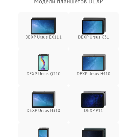
Модели планшетов DEXP
Камера
Сенсорное управление
Проблемы с механикой
DEXP Ursus EX111
DEXP Ursus K31
Питание и аккумулятор
Кнопки и органы управления
DEXP Ursus Q210
DEXP Ursus H410
Звук и аудио
Камеры
DEXP Ursus H310
DEXP P11
ПО