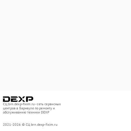
СЦ brn.dexp-fixim.ru - сеть сервисных
центров в Барнауле по ремонту и
обслуживанию техники DEXP
2021-2026 © СЦ brn.dexp-fixim.ru