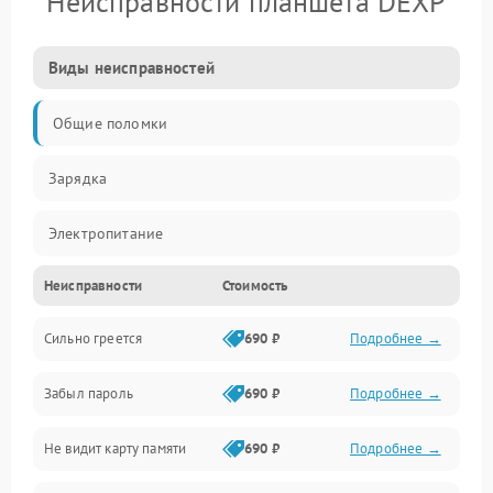
Неисправности планшета DEXP
Виды неисправностей
Общие поломки
Зарядка
Электропитание
Неисправности
Стоимость
Экран и изображение
Сильно греется
690 ₽
Подробнее →
Дисплей
Забыл пароль
690 ₽
Подробнее →
Экран (дисплей)
Не видит карту памяти
690 ₽
Подробнее →
Связь