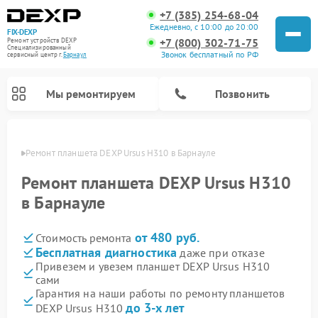
+7 (385) 254-68-04
Ежедневно, с 10:00 до 20:00
FIX-DEXP
+7 (800) 302-71-75
Ремонт устройств DEXP
Специализированный
Звонок бесплатный по РФ
cервисный центр г.
Барнаул
Мы ремонтируем
Позвонить
науле
Ремонт планшета DEXP Ursus H310 в Барнауле
Ремонт планшета DEXP Ursus H310
в Барнауле
от 480 руб.
Стоимость ремонта
Бесплатная диагностика
даже при отказе
Привезем и увезем планшет DEXP Ursus H310
сами
Ремонт электросамокатов DEXP
Ремонт роботов-пылесосов DEXP
Ремонт стиральных машин DEXP
Ремонт видеорегистраторов DEXP
Гарантия на наши работы по ремонту планшетов
до 3-х лет
DEXP Ursus H310