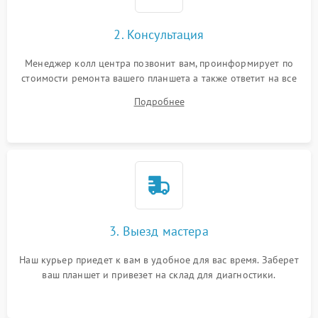
Сенсорное управление
2. Консультация
Проблемы с механикой
Менеджер колл центра позвонит вам, проинформирует по
стоимости ремонта вашего планшета а также ответит на все
Питание и аккумулятор
ваши вопросы.
Подробнее
Кнопки и органы управления
Звук и аудио
Камеры
ПО
3. Выезд мастера
Наш курьер приедет к вам в удобное для вас время. Заберет
ваш планшет и привезет на склад для диагностики.