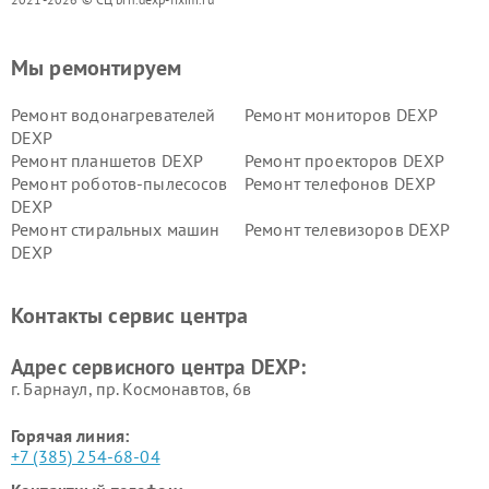
Мы ремонтируем
Ремонт водонагревателей
Ремонт мониторов DEXP
DEXP
Ремонт планшетов DEXP
Ремонт проекторов DEXP
Ремонт роботов-пылесосов
Ремонт телефонов DEXP
DEXP
Ремонт стиральных машин
Ремонт телевизоров DEXP
DEXP
Ремонт холодильников DEXP
Ремонт электросамокатов
DEXP
Контакты сервис центра
Ремонт серверов DEXP
Ремонт мини пк DEXP
Адрес сервисного центра DEXP:
г. Барнаул, ​пр. Космонавтов, 6в
Горячая линия:
+7 (385) 254-68-04