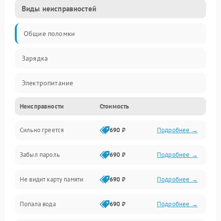
Виды неисправностей
Общие поломки
Зарядка
Электропитание
Неисправности
Стоимость
Экран и изображение
Сильно греется
690 ₽
Подробнее →
Дисплей
Забыл пароль
690 ₽
Подробнее →
Экран (дисплей)
Не видит карту памяти
690 ₽
Подробнее →
Связь
Попала вода
690 ₽
Подробнее →
Разговор (микрофон, динамик)