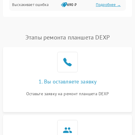
Выскакивает ошибка
690 ₽
Подробнее →
Перегрев и нестабильная работа
Влага и механические повреждения
Сеть и интернет
Этапы ремонта планшета DEXP
Зарядка и разъёмы
Программные сбои
1. Вы оставляете заявку
Память и данные
Оставьте заявку на ремонт планшета DEXP
Режим работы
Связь и беспроводные модули
Камера