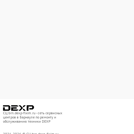
СЦ brn.dexp-fixim.ru - сеть сервисных
центров в Барнауле по ремонту и
обслуживанию техники DEXP
2021-2026 © СЦ brn.dexp-fixim.ru