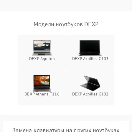
Выход из строя SSD или
HDD: медленная загрузка,
3000 ₽
Подробнее →
ошибки чтения,
пропадание диска
Модели ноутбуков DEXP
Неисправность
оперативной памяти:
2000 ₽
Подробнее →
вылеты приложений,
синие экраны
DEXP Aquilon
DEXP Achilles G103
Проблемы Wi‑Fi или
2500 ₽
Подробнее →
Bluetooth модулей
DEXP Athena T116
DEXP Achilles G102
Замена клавиатуры на других ноутбуках