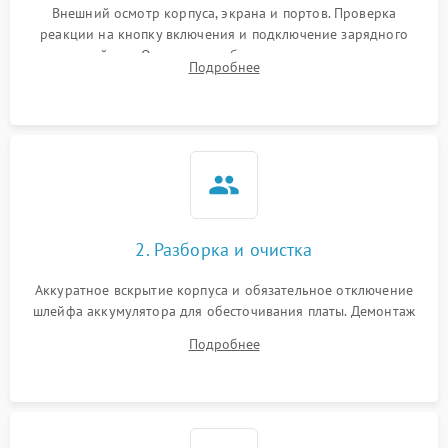
Внешний осмотр корпуса, экрана и портов. Проверка
реакции на кнопку включения и подключение зарядного
устройства. Оценка потребления тока с помощью
Подробнее
лабораторного блока питания для локализации проблемы.
2. Разборка и очистка
Аккуратное вскрытие корпуса и обязательное отключение
шлейфа аккумулятора для обесточивания платы. Демонтаж
системы охлаждения, очистка кулера от пыли и удаление
Подробнее
высохшей термопасты с кристаллов чипов.