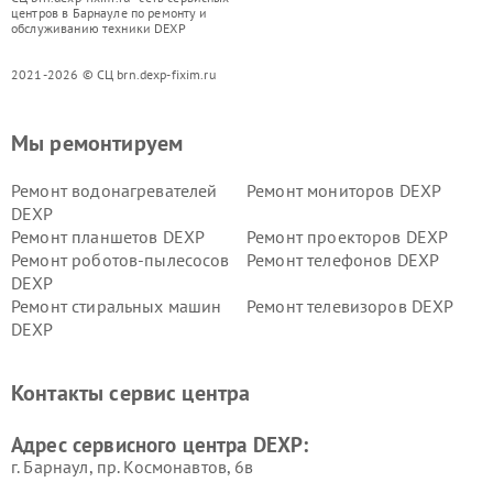
центров в Барнауле по ремонту и
обслуживанию техники DEXP
2021-2026 © СЦ brn.dexp-fixim.ru
Мы ремонтируем
Ремонт водонагревателей
Ремонт мониторов DEXP
DEXP
Ремонт планшетов DEXP
Ремонт проекторов DEXP
Ремонт роботов-пылесосов
Ремонт телефонов DEXP
DEXP
Ремонт стиральных машин
Ремонт телевизоров DEXP
DEXP
Ремонт холодильников DEXP
Ремонт электросамокатов
DEXP
Контакты сервис центра
Ремонт серверов DEXP
Ремонт мини пк DEXP
Адрес сервисного центра DEXP:
г. Барнаул, ​пр. Космонавтов, 6в