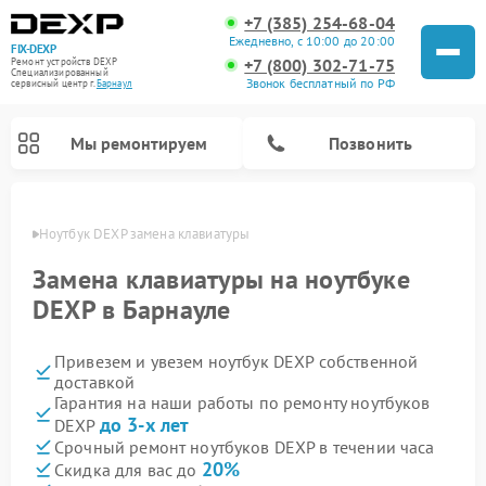
+7 (385) 254-68-04
Ежедневно, с 10:00 до 20:00
FIX-DEXP
+7 (800) 302-71-75
Ремонт устройств DEXP
Специализированный
Звонок бесплатный по РФ
cервисный центр г.
Барнаул
Мы ремонтируем
Позвонить
науле
Ноутбук DEXP замена клавиатуры
Замена клавиатуры на ноутбуке
DEXP в Барнауле
Привезем и увезем ноутбук DEXP собственной
доставкой
Гарантия на наши работы по ремонту ноутбуков
до 3-х лет
DEXP
Ремонт роботов-пылесосов DEXP
Ремонт стиральных машин DEXP
Ремонт электросамокатов DEXP
Ремонт видеорегистраторов DEXP
Срочный ремонт ноутбуков DEXP в течении часа
20%
Скидка для вас до