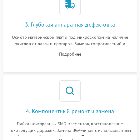
3. Глубокая аппаратная дефектовка
Осмотр материнской платы под микроскопом на наличие
окислов от влаги и прогаров. Замеры сопротивлений и
дежурных напряжений. Проверка цепей питания,
Подробнее
мультиконтроллера, процессора и видеочипа.
4. Компонентный ремонт и замена
Пайка неисправных SMD-элементов, восстановление
токоведущих дорожек. Замена BGA-чипов с использованием
инфракрасной паяльной станции. Прошивка микросхемы