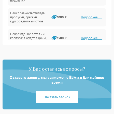
подсветки
Батарея
Неисправность тачпада:
Сеть и интернет
пропуски, прыжки
3000 ₽
Подробнее →
курсора, полный отказ
Система охлаждения
Повреждение петель и
корпуса: люфт, трещины,
3500 ₽
Подробнее →
деформация
Проблемы аккумулятора:
быстрая разрядка,
2500 ₽
Подробнее →
невозможность зарядки,
вздутие
У Вас остались вопросы?
Оставьте заявку, мы свяжемся с Вами в ближайшее
Неисправность зарядного
время
устройства или разъёма
2000 ₽
Подробнее →
питания
Заказать звонок
Перегрев из‑за пыли,
износа термопасты или
2500 ₽
Подробнее →
неисправности кулера