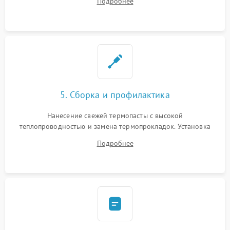
Подробнее
BIOS или замена поврежденных портов USB
5. Сборка и профилактика
Нанесение свежей термопасты с высокой
теплопроводностью и замена термопрокладок. Установка
системы охлаждения, подключение всех внутренних
Подробнее
шлейфов, модулей памяти и накопителей. Предварительная
сборка корпуса.