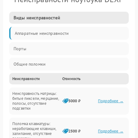
Виды неисправностей
Аппаратные неисправности
Порты
Общие поломки
Неисправности
Стоимость
Устройства
Неисправность матрицы:
Программные ошибки
битые пиксели, мерцание,
5000 ₽
Подробнее →
полосы, отсутствие
подсветки
Электрические и системные сбои
Поломка клавиатуры:
Интерфейсные проблемы
неработающие клавиши,
2500 ₽
Подробнее →
залипание, отсутствие