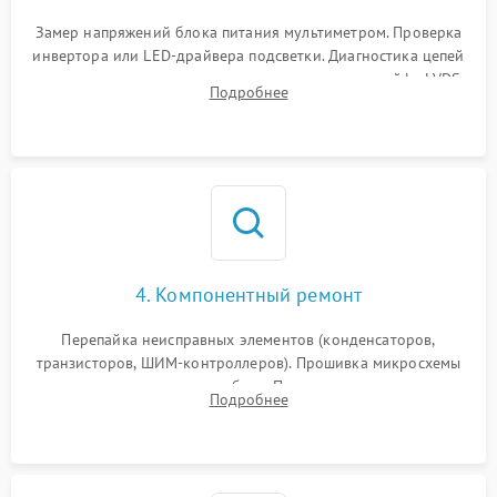
Поломка системы защиты
1000 ₽
Подробнее →
от замыкания
Замер напряжений блока питания мультиметром. Проверка
инвертора или LED-драйвера подсветки. Диагностика цепей
питания скалера и тестирование сигналов на шлейфе LVDS
Подробнее
4. Компонентный ремонт
Перепайка неисправных элементов (конденсаторов,
транзисторов, ШИМ-контроллеров). Прошивка микросхемы
памяти при программных сбоях. При поломке подсветки —
Подробнее
разборка матрицы и замена выгоревших светодиодов.