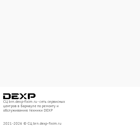
СЦ brn.dexp-fixim.ru - сеть сервисных
центров в Барнауле по ремонту и
обслуживанию техники DEXP
2021-2026 © СЦ brn.dexp-fixim.ru