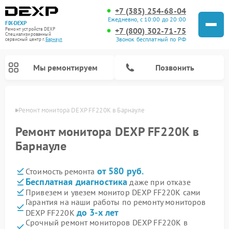
+7 (385) 254-68-04
Ежедневно, с 10:00 до 20:00
FIX-DEXP
+7 (800) 302-71-75
Ремонт устройств DEXP
Специализированный
Звонок бесплатный по РФ
cервисный центр г.
Барнаул
Мы ремонтируем
Позвонить
науле
Ремонт монитора DEXP FF220K в Барнауле
Ремонт монитора DEXP FF220K в
Барнауле
от 580 руб.
Стоимость ремонта
Бесплатная диагностика
даже при отказе
Привезем и увезем монитор DEXP FF220K сами
Гарантия на наши работы по ремонту мониторов
Ремонт электросамокатов DEXP
Ремонт роботов-пылесосов DEXP
Ремонт стиральных машин DEXP
Ремонт видеорегистраторов DEXP
до 3-х лет
DEXP FF220K
Срочный ремонт мониторов DEXP FF220K в