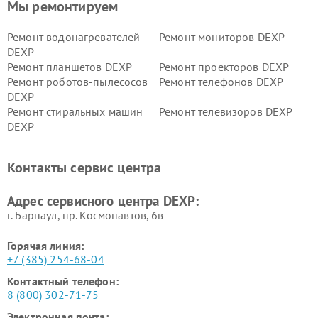
Мы ремонтируем
Ремонт водонагревателей
Ремонт мониторов DEXP
DEXP
Ремонт планшетов DEXP
Ремонт проекторов DEXP
Ремонт роботов-пылесосов
Ремонт телефонов DEXP
DEXP
Ремонт стиральных машин
Ремонт телевизоров DEXP
DEXP
Ремонт холодильников DEXP
Ремонт электросамокатов
DEXP
Контакты сервис центра
Ремонт серверов DEXP
Ремонт мини пк DEXP
Адрес сервисного центра DEXP:
г. Барнаул, ​пр. Космонавтов, 6в
Горячая линия:
+7 (385) 254-68-04
Контактный телефон:
8 (800) 302-71-75
Электронная почта: