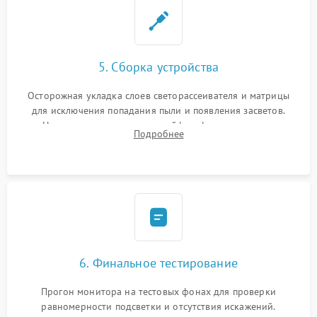
5. Сборка устройства
Осторожная укладка слоев светорассеивателя и матрицы
для исключения попадания пыли и появления засветов.
Надежное подключение шлейфов, фиксация плат и
Подробнее
аккуратное защелкивание пластикового корпуса монитора.
6. Финальное тестирование
Прогон монитора на тестовых фонах для проверки
равномерности подсветки и отсутствия искажений.