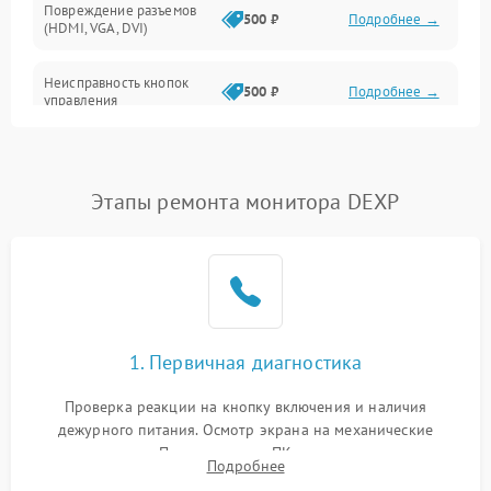
Повреждение разъемов
500 ₽
Подробнее →
(HDMI, VGA, DVI)
Неисправность кнопок
500 ₽
Подробнее →
управления
Поломка инвертора
1500 ₽
Подробнее →
Этапы ремонта монитора DEXP
Повреждение кабеля
500 ₽
Подробнее →
питания
Неисправность системы
1000 ₽
Подробнее →
защиты от перегрузок
Поломка системы
1. Первичная диагностика
автоматического
1000 ₽
Подробнее →
отключения
Проверка реакции на кнопку включения и наличия
дежурного питания. Осмотр экрана на механические
Неисправность системы
повреждения. Подключение к ПК для оценки вывода
защиты от короткого
1000 ₽
Подробнее →
Подробнее
изображения, работы подсветки и выявления артефактов на
замыкания