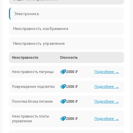
Электроника
Неисправность изображения
Неисправность управления
Неисправности
Стоимость
Неисправность интерфейсов
Неисправность матрицы
2000 ₽
Подробнее →
Прочие неисправности
Повреждение подсветки
1500 ₽
Подробнее →
Неисправность звука
Поломка блока питания
1000 ₽
Подробнее →
Механические повреждения
Неисправность платы
2000 ₽
Подробнее →
управления