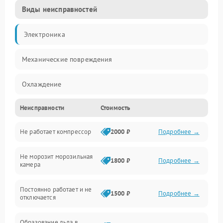
Виды неисправностей
Электроника
Механические повреждения
Охлаждение
Неисправности
Стоимость
Механика
Не работает компрессор
2000 ₽
Подробнее →
Электропитание
Не морозит морозильная
Дренаж
1800 ₽
Подробнее →
камера
Оттайка
Постоянно работает и не
1500 ₽
Подробнее →
отключается
Программное обеспечение
Образование льда в