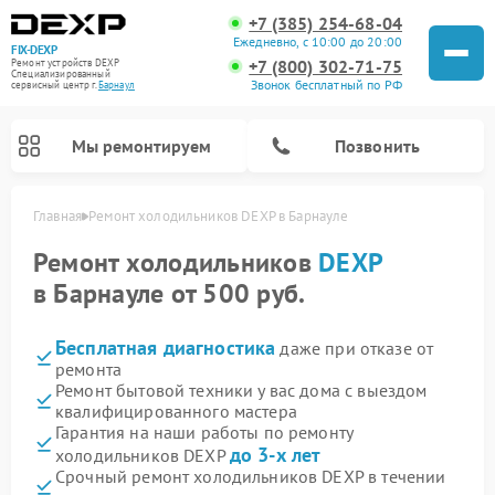
+7 (385) 254-68-04
Ежедневно, с 10:00 до 20:00
FIX-DEXP
+7 (800) 302-71-75
Ремонт устройств DEXP
Специализированный
Звонок бесплатный по РФ
cервисный центр г.
Барнаул
Мы ремонтируем
Позвонить
Главная
Ремонт холодильников DEXP в Барнауле
Ремонт холодильников
DEXP
в Барнауле от 500 руб.
Бесплатная диагностика
даже при отказе от
ремонта
Ремонт бытовой техники у вас дома с выездом
квалифицированного мастера
Гарантия на наши работы по ремонту
Ремонт роботов-пылесосов DEXP
Ремонт стиральных машин DEXP
Ремонт электросамокатов DEXP
Ремонт видеорегистраторов DEXP
до 3-х лет
холодильников DEXP
Срочный ремонт холодильников DEXP в течении