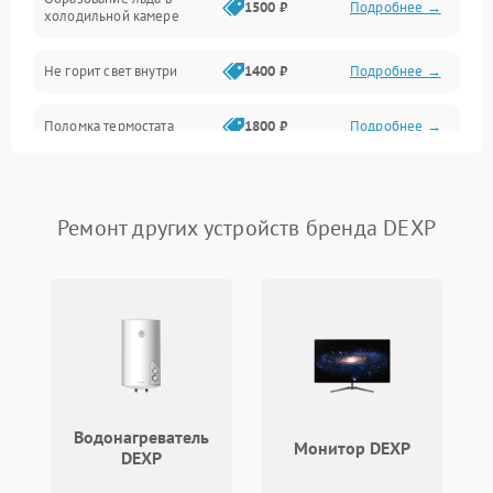
1500 ₽
Подробнее →
холодильной камере
Не горит свет внутри
1400 ₽
Подробнее →
Поломка термостата
1800 ₽
Подробнее →
Не работает вентилятор
1800 ₽
Подробнее →
Ремонт других устройств бренда DEXP
Поломка системы No Frost
2600 ₽
Подробнее →
Образование конденсата
1800 ₽
Подробнее →
на стенках
Сбой в работе инвертора
2100 ₽
Подробнее →
Запах горелого при
2000 ₽
Подробнее →
Водонагреватель
работе
Монитор DEXP
DEXP
Не включается