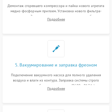
Демонтаж сгоревшего компрессора и пайка нового агрегата
медно-фосфорным припоем. Установка нового фильтра-
осушителя. Замена изношенных вентиляторов обдува,
Подробнее
сломанных заслонок или поврежденных дверных петель.
5. Вакуумирование и заправка фреоном
Подключение вакуумного насоса для полного удаления
воздуха и влаги из контура. Заправка системы строго
дозированным объемом хладагента (R600a, R134a) по
Подробнее
электронным весам. Контроль рабочего давления в системе.