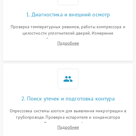
1. Диагностика и внешний осмотр
Проверка температурных режимов, работы компрессора и
целостности уплотнителей дверей. Измерение
сопротивления обмоток мотора, проверка термостата и
Подробнее
считывание кодов ошибок с электронного дисплея.
2. Поиск утечек и подготовка контура
Опрессовка системы азотом для выявления микротрещин в
трубопроводе. Проверка испарителя и конденсатора
течеискателем. Демонтаж старого фильтра-осушителя и
Подробнее
продувка капиллярной трубки для устранения засоров.