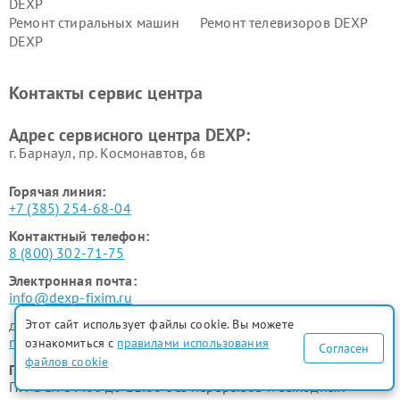
DEXP
Ремонт стиральных машин
Ремонт телевизоров DEXP
DEXP
Ремонт холодильников DEXP
Ремонт электросамокатов
DEXP
Контакты сервис центра
Ремонт серверов DEXP
Ремонт мини пк DEXP
Адрес сервисного центра DEXP:
г. Барнаул, ​пр. Космонавтов, 6в
Горячая линия:
+7 (385) 254-68-04
Контактный телефон:
8 (800) 302-71-75
Электронная почта:
info@dexp-fixim.ru
для юридических лиц
Этот сайт использует файлы cookie. Вы можете
manager@fix-dexp.ru
ознакомиться с
правилами использования
Согласен
файлов cookie
График работы:
ПН-ВСК с 9:00 до 21:00 без перерывов и выходных