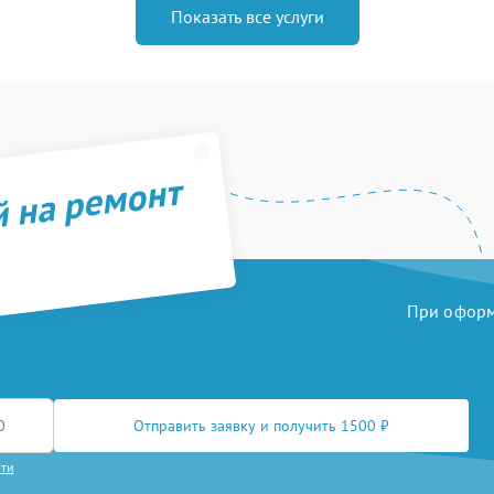
Показать все услуги
й на ремонт
При оформл
Отправить заявку и получить 1500 ₽
сти