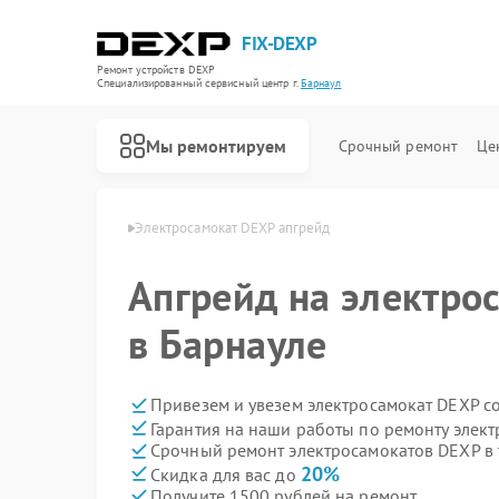
FIX-DEXP
Ремонт устройств DEXP
Специализированный cервисный центр г.
Барнаул
Мы ремонтируем
Срочный ремонт
Це
тов DEXP в Барнауле
Электросамокат DEXP апгрейд
Апгрейд на электро
в Барнауле
Привезем и увезем электросамокат DEXP с
Гарантия на наши работы по ремонту элек
Срочный ремонт электросамокатов DEXP в 
20%
Скидка для вас до
Получите 1500 рублей на ремонт
Ремонт водонагревателей DEXP
Ремонт роботов-пылесосов DEXP
Ремонт стиральных машин DEXP
Ремонт видеорегистраторов DEXP