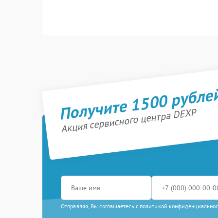
Получите 1500 рубле
Акция сервисного центра DEXP
Отправляя, Вы соглашаетесь с
политикой конфиденциально